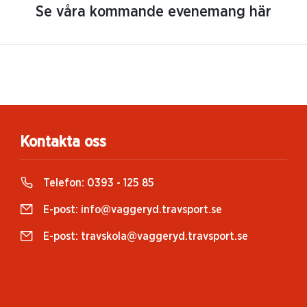
Se våra kommande evenemang här
Kontakta oss
Telefon:
0393 - 125 85
E-post:
info@vaggeryd.travsport.se
E-post:
travskola@vaggeryd.travsport.se