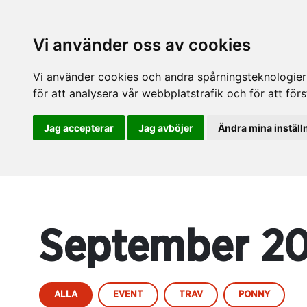
Vi använder oss av cookies
Vi använder cookies och andra spårningsteknologier f
för att analysera vår webbplatstrafik och för att fö
Jag accepterar
Jag avböjer
Ändra mina inställ
September 2
ALLA
EVENT
TRAV
PONNY