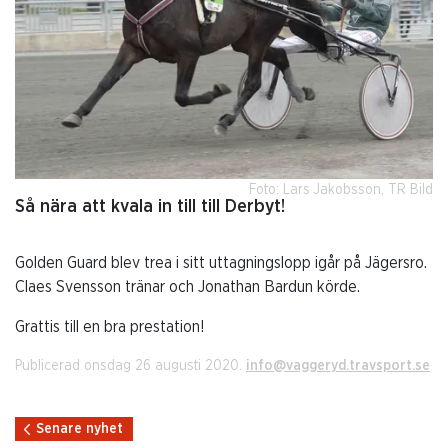
Foto: Lars Jakobsson, TR Bild
Så nära att kvala in till till Derbyt!
Golden Guard blev trea i sitt uttagningslopp igår på Jägersro.
Claes Svensson tränar och Jonathan Bardun körde.
Grattis till en bra prestation!
Publicerad onsdag 26 augusti 2020.
info@vaggeryd.travsport.se
Senare nyhet