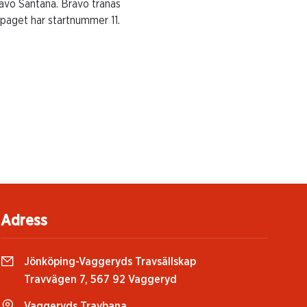
avo Santana. Bravo tränas
paget har startnummer 11.
Adress
Jönköping-Vaggeryds Travsällskap
Travvägen 7, 567 92 Vaggeryd
Vaggeryds Travbana