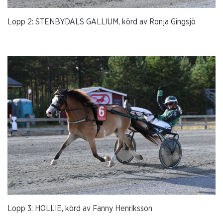
Lopp 2: STENBYDALS GALLIUM, körd av Ronja Gingsjö
Lopp 3: HOLLIE, körd av Fanny Henriksson