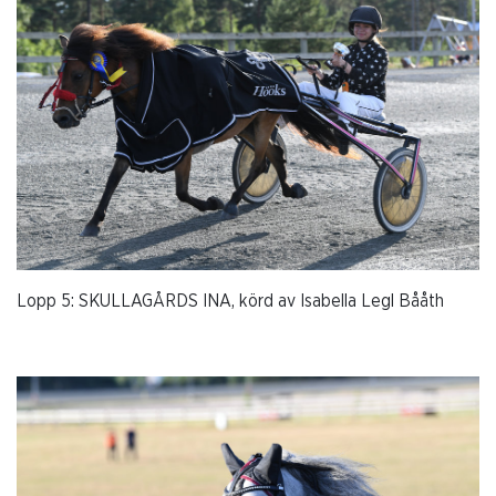
Lopp 5: SKULLAGÅRDS INA, körd av Isabella Legl Bååth