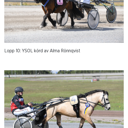
Lopp 10: YSOL körd av Alma Rönnqvist