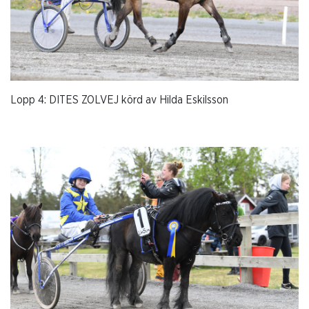
Lopp 4: DITES ZOLVEJ körd av Hilda Eskilsson