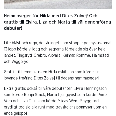
Hemmaseger för Hilda med Dites Zolvej! Och
grattis till Elvira, Liza och Märta till väl genomförda
debuter!
Lite blåst och regn, det är inget som stoppar ponnykuskarna!
13 lopp körde vi idag och segrarna fördelade sig över hela
landet, Tingsryd, Örebro, Axvalla, Kalmar, Romme, Halmstad
och Vaggeryd!
Grattis till hemmakusken Hilda eskilsson som körde sin
lovande treåring Dites Zolvej till dagens hemmaseger!
Extra grattis också till våra debutanter: Elvira Henningsson
som körde Ronja Stack, Märta Ljungqvist som körde Prima
Vera och Liza Taus som körde Miicas Wem. Snyggt och
prydligt tog sig alla runt med travskolans ponnysar utan en
enda galopp!