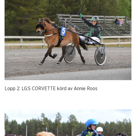
Lopp 2: LG:S CORVETTE körd av Annie Roos