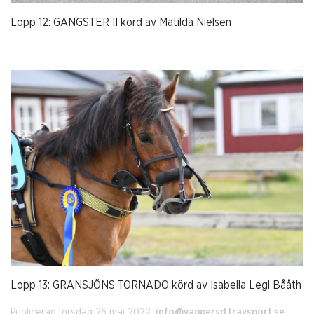
Lopp 12: GANGSTER II körd av Matilda Nielsen
Lopp 13: GRANSJÖNS TORNADO körd av Isabella Legl Bååth
Publicerad torsdag 26 maj 2022.
info@vaggeryd.travsport.se