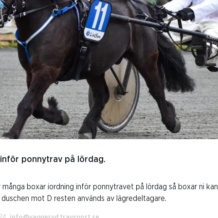
 inför ponnytrav på lördag.
 många boxar iordning inför ponnytravet på lördag så boxar ni kan
t duschen mot D resten används av lägredeltagare.
024.
info@vaggeryd.travsport.se