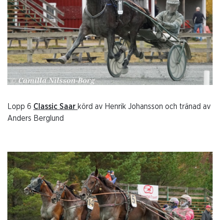
Lopp 6
Classic Saar
körd av Henrik Johansson och tränad av
Anders Berglund