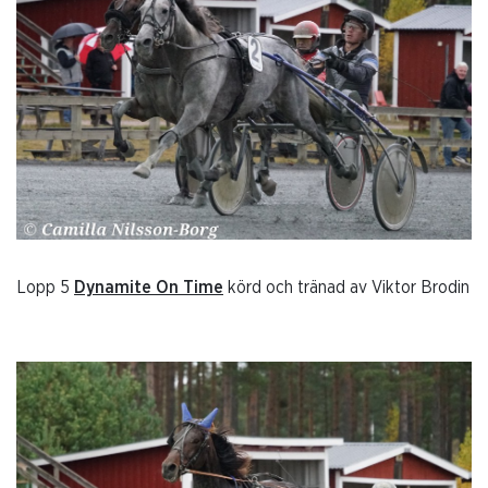
Lopp 5
Dynamite On Time
körd och tränad av Viktor Brodin