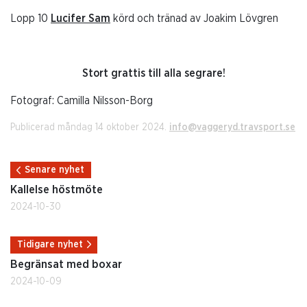
Lopp 10
Lucifer Sam
körd och tränad av Joakim Lövgren
Stort grattis till alla segrare!
Fotograf: Camilla Nilsson-Borg
Publicerad måndag 14 oktober 2024.
info@vaggeryd.travsport.se
Senare nyhet
Kallelse höstmöte
2024-10-30
Tidigare nyhet
Begränsat med boxar
2024-10-09