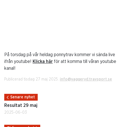
På torsdag på vår heldag ponnytrav kommer vi sända live
ifrån youtube!
Klicka här
för att komma till våran youtube
kanal!
Publicerad tisdag 27 maj 2025.
info@vaggeryd.travsport.se
Senare nyhet
Resultat 29 maj
2025-06-03