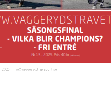
r 2025.
info@vaggeryd.travsport.se